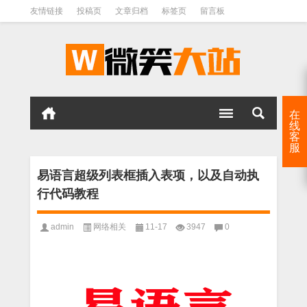
友情链接
投稿页
文章归档
标签页
留言板
在
线
客
服
易语言超级列表框插入表项，以及自动执
行代码教程
admin
网络相关
11-17
3947
0